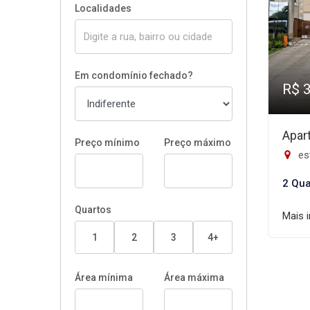
Localidades
Em condomínio fechado?
R$ 
Apar
Preço mínimo
Preço máximo
est
2 Qua
Quartos
Mais 
1
2
3
4+
Área mínima
Área máxima