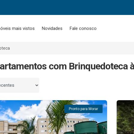
óveis mais vistos
Novidades
Fale conosco
oteca
artamentos com Brinquedoteca 
 por
Pronto para Morar