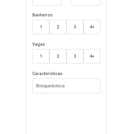
Banheiros
1
2
3
4+
Vagas
1
2
3
4+
Características