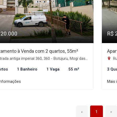
320.000
R$ 
tamento à Venda com 2 quartos, 55m²
Apar
rada antiga imperial 360, 360 - Botujuru, Mogi das Cruzes-SP
Ru
rtos
1 Banheiro
1 Vaga
55 m²
3 Qu
informações
Mais 
‹
1
›