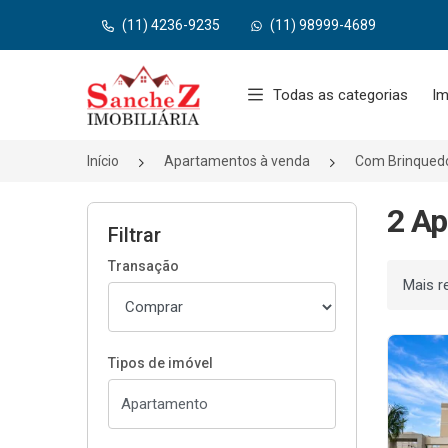
(11) 4236-9235
(11) 98999-4689
Página inicial
Todas as categorias
Im
Início
Apartamentos à venda
Com Brinqued
2 Ap
Filtrar
Transação
Ordenar
Tipos de imóvel