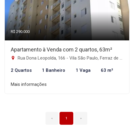
R$ 290.000
Apartamento à Venda com 2 quartos, 63m²
Rua Dona Leopolda, 166 - Vila São Paulo, Ferraz de Vasconcelos-SP
2 Quartos
1 Banheiro
1 Vaga
63 m²
Mais informações
‹
1
›