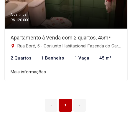
A partir de:
R$ 120.000
Apartamento à Venda com 2 quartos, 45m²
Rua Boré, 5 - Conjunto Habitacional Fazenda do Carmo, São Paulo-SP
2 Quartos
1 Banheiro
1 Vaga
45 m²
Mais informações
‹
1
›