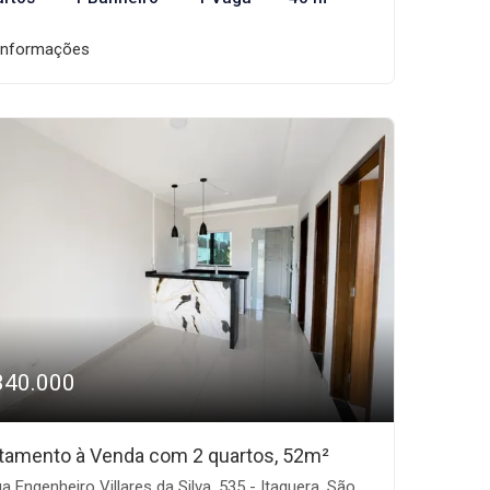
informações
340.000
tamento à Venda com 2 quartos, 52m²
 Engenheiro Villares da Silva, 535 - Itaquera, São Paulo-SP