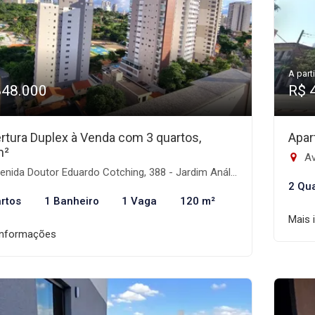
A parti
848.000
R$ 
rtura Duplex à Venda com 3 quartos,
Apar
m²
Av
ida Doutor Eduardo Cotching, 388 - Jardim Anália Franco, São Paulo-SP
2 Qu
rtos
1 Banheiro
1 Vaga
120 m²
Mais 
informações