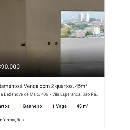
390.000
tamento à Venda com 2 quartos, 45m²
 Dezenove de Maio, 406 - Vila Esperança, São Paulo-SP
artos
1 Banheiro
1 Vaga
45 m²
informações