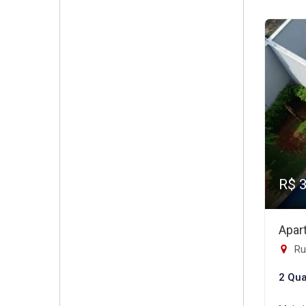
R$ 
Apar
Rua
2 Qua