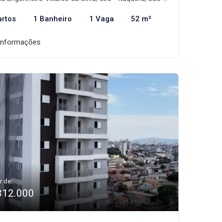
artos
1 Banheiro
1 Vaga
52 m²
informações
r de:
312.000