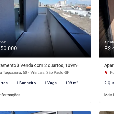
r de:
A parti
450.000
R$ 
tamento à Venda com 2 quartos, 109m²
Apar
 Taquaxiara, 50 - Vila Lais, São Paulo-SP
Ru
rtos
1 Banheiro
1 Vaga
109 m²
2 Qu
informações
Mais 