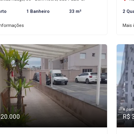
rto
1 Banheiro
33 m²
2 Qu
informações
Mais 
A parti
320.000
R$ 