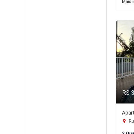
Mais 
R$ 
Apar
Rua
2 Qua