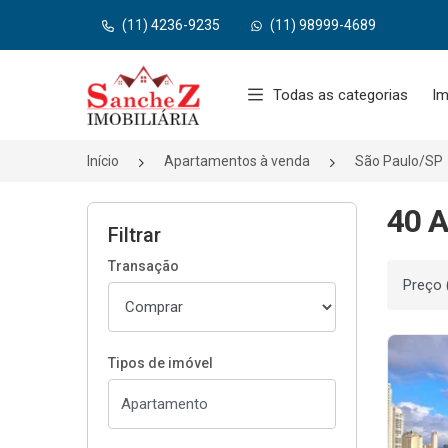
(11) 4236-9235
(11) 98999-4689
Página inicial
Todas as categorias
Im
Início
Apartamentos à venda
São Paulo/SP
40 A
Filtrar
Transação
Ordenar
Tipos de imóvel