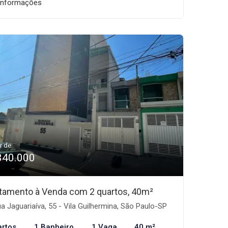
informações
r de:
340.000
tamento à Venda com 2 quartos, 40m²
a Jaguariaíva, 55 - Vila Guilhermina, São Paulo-SP
artos
1 Banheiro
1 Vaga
40 m²