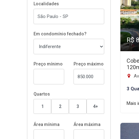
Localidades
Em condomínio fechado?
R$ 
Cobe
Preço mínimo
Preço máximo
120
Aven
3 Qua
Quartos
Mais 
1
2
3
4+
Área mínima
Área máxima