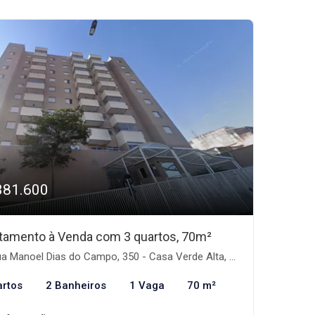
381.600
tamento à Venda com 3 quartos, 70m²
 Manoel Dias do Campo, 350 - Casa Verde Alta, São Paulo-SP
artos
2 Banheiros
1 Vaga
70 m²