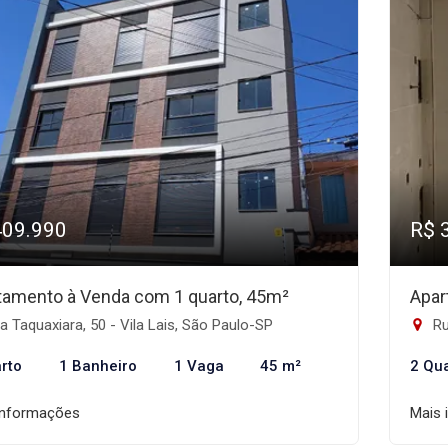
409.990
R$ 
tamento à Venda com 1 quarto, 45m²
Apar
 Taquaxiara, 50 - Vila Lais, São Paulo-SP
Rua
rto
1 Banheiro
1 Vaga
45 m²
2 Qu
informações
Mais 