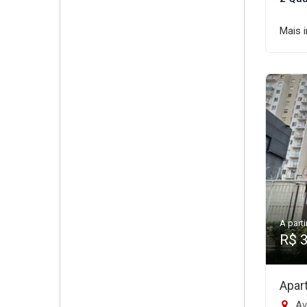
Mais 
A parti
R$ 
Apar
Av