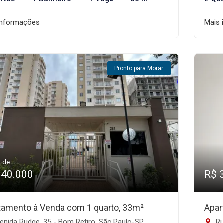
informações
Mais 
Pronto para Morar
r de:
340.000
R$ 
tamento à Venda com 1 quarto, 33m²
Apar
enida Rudge, 35 - Bom Retiro, São Paulo-SP
Rua