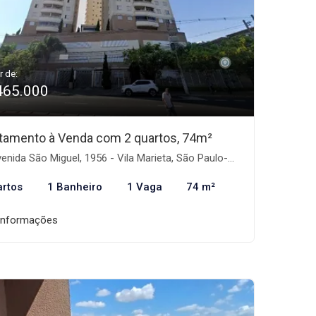
r de:
465.000
tamento à Venda com 2 quartos, 74m²
enida São Miguel, 1956 - Vila Marieta, São Paulo-SP
artos
1 Banheiro
1 Vaga
74 m²
informações