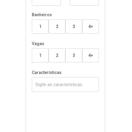
Banheiros
1
2
3
4+
Vagas
1
2
3
4+
Características