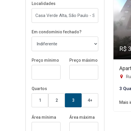
Localidades
Em condomínio fechado?
R$ 
Preço mínimo
Preço máximo
Apar
Rua
3 Qua
Quartos
1
2
3
4+
Mais 
Área mínima
Área máxima