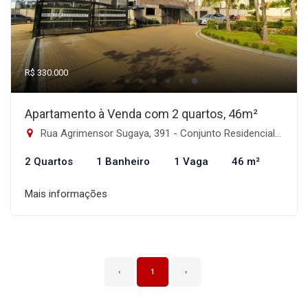
R$ 330.000
Apartamento à Venda com 2 quartos, 46m²
Rua Agrimensor Sugaya, 391 - Conjunto Residencial José Bonifácio, São Paulo-SP
2 Quartos
1 Banheiro
1 Vaga
46 m²
Mais informações
‹
1
›