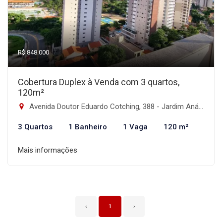
R$ 848.000
Cobertura Duplex à Venda com 3 quartos,
120m²
Avenida Doutor Eduardo Cotching, 388 - Jardim Anália Franco, São Paulo-SP
3 Quartos
1 Banheiro
1 Vaga
120 m²
Mais informações
‹
1
›