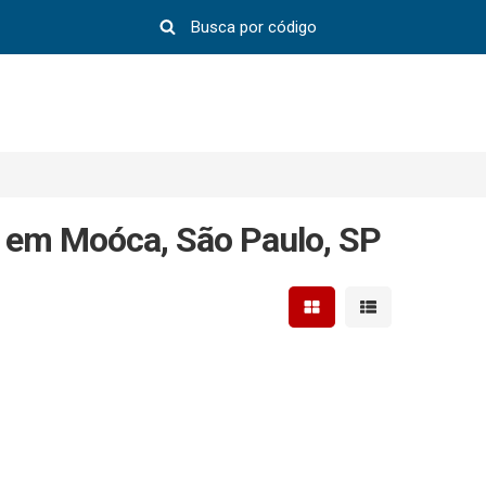
 em Moóca, São Paulo, SP
Mostrar resultados em 
Mostrar resultad