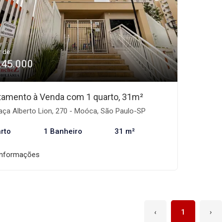
r de:
245.000
tamento à Venda com 1 quarto, 31m²
ça Alberto Lion, 270 - Moóca, São Paulo-SP
rto
1 Banheiro
31 m²
informações
‹
1
›