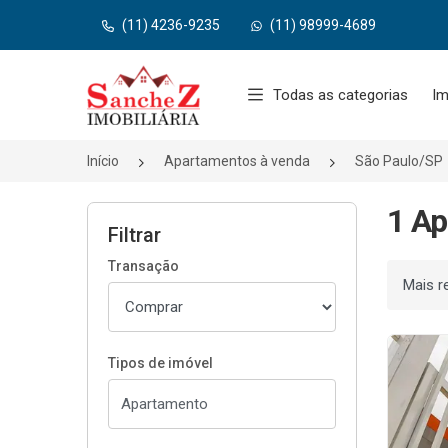
(11) 4236-9235
(11) 98999-4689
Página inicial
Todas as categorias
Im
Início
Apartamentos à venda
São Paulo/SP
1 Ap
Filtrar
Transação
Ordenar
Tipos de imóvel