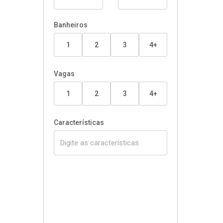
Banheiros
1
2
3
4+
Vagas
1
2
3
4+
Características