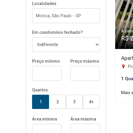
Localidades
A parti
Em condomínio fechado?
R$ 
Apar
Preço mínimo
Preço máximo
Pra
1 Qua
Quartos
Mais 
1
2
3
4+
Área mínima
Área máxima