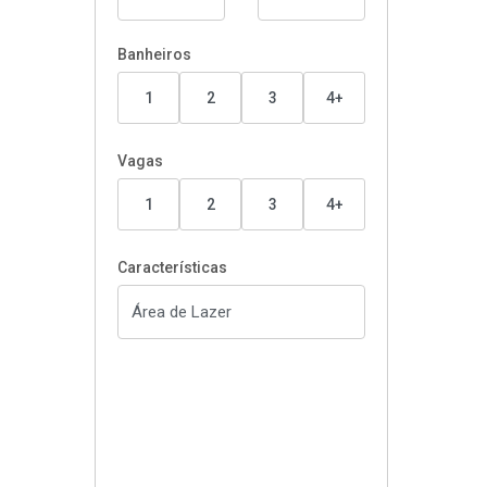
Banheiros
1
2
3
4+
Vagas
1
2
3
4+
Características