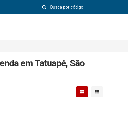
Venda em Tatuapé, São
Mostrar resultados em 
Mostrar resultad