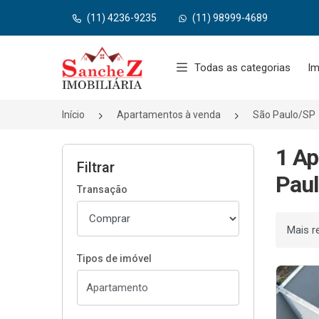
(11) 4236-9235
(11) 98999-4689
Página inicial
Todas as categorias
Im
Início
Apartamentos à venda
São Paulo/SP
1 Ap
Filtrar
Paul
Transação
Ordenar
Tipos de imóvel