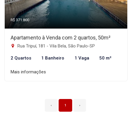
R$ 371.800
Apartamento à Venda com 2 quartos, 50m²
Rua Tripuí, 181 - Vila Bela, São Paulo-SP
2 Quartos
1 Banheiro
1 Vaga
50 m²
Mais informações
‹
1
›