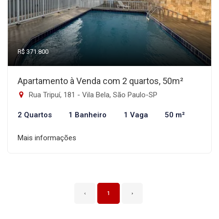
R$ 371.800
Apartamento à Venda com 2 quartos, 50m²
Rua Tripuí, 181 - Vila Bela, São Paulo-SP
2 Quartos
1 Banheiro
1 Vaga
50 m²
Mais informações
‹
1
›