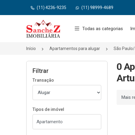
(11) 4236-9235
(11) 98999-4689
Página inicial
Todas as categorias
Im
Início
Apartamentos para alugar
São Paulo
0 Ap
Filtrar
Artu
Transação
Ordenar
Tipos de imóvel