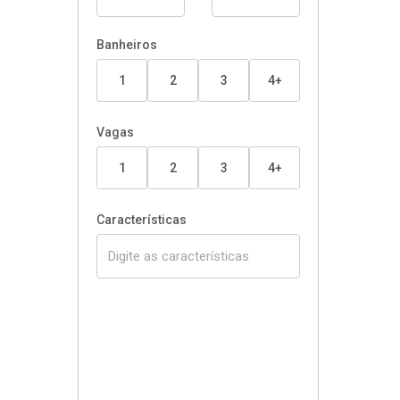
Banheiros
1
2
3
4+
Vagas
1
2
3
4+
Características