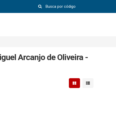
uel Arcanjo de Oliveira -
Mostrar resultados em 
Mostrar resultad