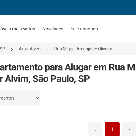
óveis mais vistos
Novidades
Fale conosco
/SP
Artur Alvim
Rua Miguel Arcanjo de Oliveira
artamento para Alugar em Rua Mig
r Alvim, São Paulo, SP
 por
‹
1
›