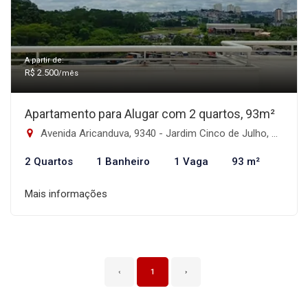
A partir de:
R$ 2.500
/mês
Apartamento para Alugar com 2 quartos, 93m²
Avenida Aricanduva, 9340 - Jardim Cinco de Julho, São Paulo-SP
2 Quartos
1 Banheiro
1 Vaga
93 m²
Mais informações
‹
1
›