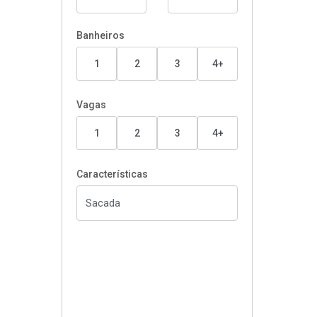
Banheiros
1
2
3
4+
Vagas
1
2
3
4+
Características