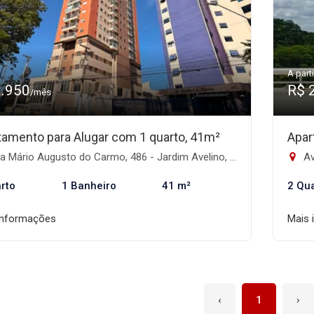
A parti
1.950
R$ 
/mês
tamento para Alugar com 1 quarto, 41m²
Apar
 Mário Augusto do Carmo, 486 - Jardim Avelino, São Paulo-SP
Ave
rto
1 Banheiro
41 m²
2 Qu
informações
Mais 
‹
1
›