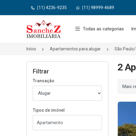
(11) 4236-9235
(11) 98999-4689
Página inicial
Todas as categorias
Im
Início
Apartamentos para alugar
São Paulo
2 Ap
Filtrar
Transação
Ordenar
Tipos de imóvel