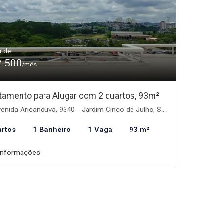
r de:
2.500
/mês
tamento para Alugar com 2 quartos, 93m²
nida Aricanduva, 9340 - Jardim Cinco de Julho, São Paulo-SP
artos
1 Banheiro
1 Vaga
93 m²
informações