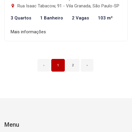
Rua Isaac Tabacow, 91 - Vila Granada, São Paulo-SP
3 Quartos
1 Banheiro
2 Vagas
103 m²
Mais informações
‹
1
2
›
Menu