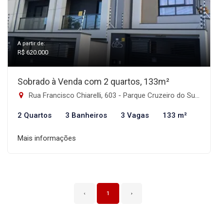
A partir de:
R$ 620.000
Sobrado à Venda com 2 quartos, 133m²
Rua Francisco Chiarelli, 603 - Parque Cruzeiro do Sul, São Paulo-SP
2 Quartos
3 Banheiros
3 Vagas
133 m²
Mais informações
‹
1
›