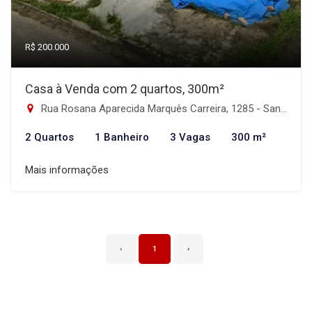
R$ 200.000
Casa à Venda com 2 quartos, 300m²
Rua Rosana Aparecida Marquês Carreira, 1285 - Santa Terezinha, Itanhaém-SP
2 Quartos
1 Banheiro
3 Vagas
300 m²
Mais informações
‹
1
›