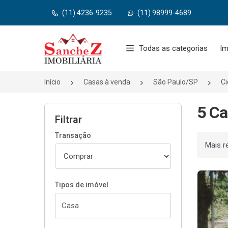
(11) 4236-9235
(11) 98999-4689
Página inicial
Todas as categorias
Im
Início
Casas à venda
São Paulo/SP
Ci
5 Ca
Filtrar
Transação
Ordenar
Tipos de imóvel