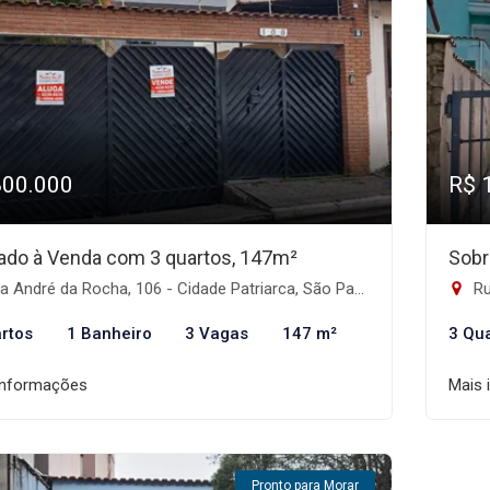
800.000
R$ 
ado à Venda com 3 quartos, 147m²
Sobr
 André da Rocha, 106 - Cidade Patriarca, São Paulo-SP
Ru
rtos
1 Banheiro
3 Vagas
147 m²
3 Qu
informações
Mais 
Pronto para Morar