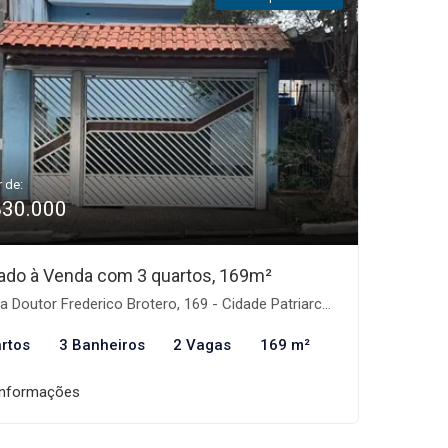
r de:
830.000
ado à Venda com 3 quartos, 169m²
Doutor Frederico Brotero, 169 - Cidade Patriarca, São Paulo-SP
rtos
3 Banheiros
2 Vagas
169 m²
informações