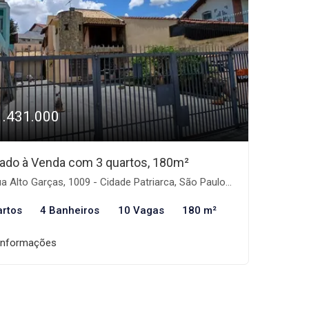
1.431.000
ado à Venda com 3 quartos, 180m²
a Alto Garças, 1009 - Cidade Patriarca, São Paulo-SP
artos
4 Banheiros
10 Vagas
180 m²
informações