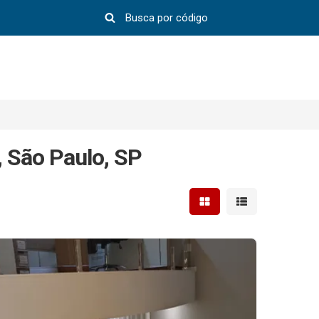
, São Paulo, SP
Mostrar resultados em 
Mostrar resultad