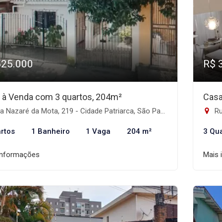
525.000
R$ 
 à Venda com 3 quartos, 204m²
Casa
 Nazaré da Mota, 219 - Cidade Patriarca, São Paulo-SP
Ru
rtos
1 Banheiro
1 Vaga
204 m²
3 Qu
informações
Mais 