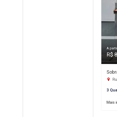
A parti
R$ 
Sobr
Rua 
3 Qua
Mais 