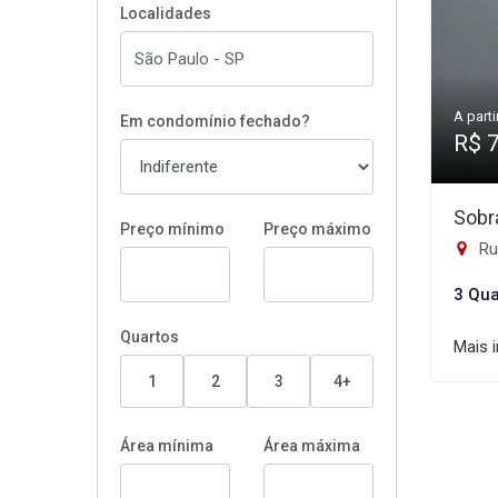
Localidades
A parti
Em condomínio fechado?
R$ 
Sobr
Preço mínimo
Preço máximo
Rua
3 Qua
Quartos
Mais 
1
2
3
4+
Área mínima
Área máxima