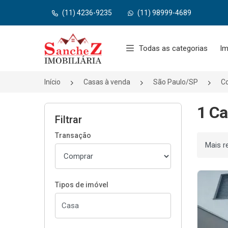
(11) 4236-9235
(11) 98999-4689
Página inicial
Todas as categorias
Im
Início
Casas à venda
São Paulo/SP
C
1 Ca
Filtrar
Transação
Ordenar
Tipos de imóvel