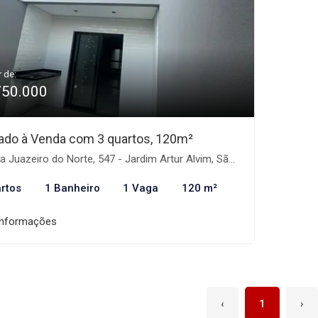
r de:
750.000
ado à Venda com 3 quartos, 120m²
 Juazeiro do Norte, 547 - Jardim Artur Alvim, São Paulo-SP
rtos
1 Banheiro
1 Vaga
120 m²
informações
‹
1
›