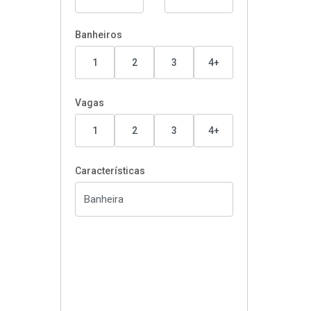
Banheiros
1
2
3
4+
Vagas
1
2
3
4+
Características