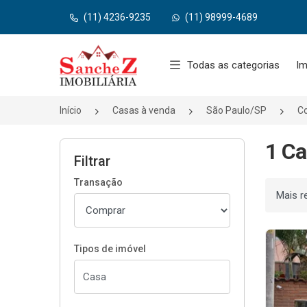
(11) 4236-9235
(11) 98999-4689
Página inicial
Todas as categorias
Im
Início
Casas à venda
São Paulo/SP
C
1 Ca
Filtrar
Transação
Ordenar
Tipos de imóvel