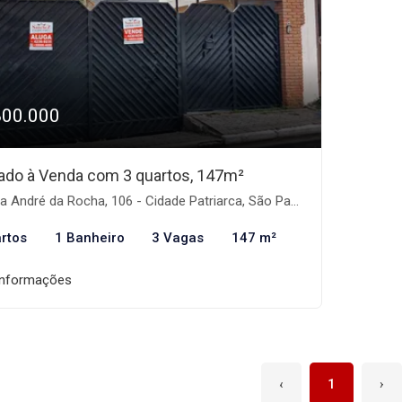
800.000
ado à Venda com 3 quartos, 147m²
 André da Rocha, 106 - Cidade Patriarca, São Paulo-SP
rtos
1 Banheiro
3 Vagas
147 m²
informações
‹
1
›