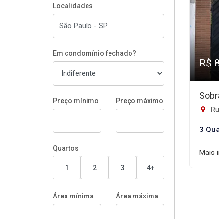
Localidades
Em condomínio fechado?
R$ 
Sobr
Preço mínimo
Preço máximo
Rua
3 Qua
Quartos
Mais 
1
2
3
4+
Área mínima
Área máxima