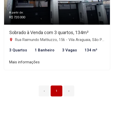
A partir de:
R$ 720.000
Sobrado à Venda com 3 quartos, 134m²
Rua Raimundo Mattiuzzo, 156 - Vila Araguaia, São Paulo-SP
3 Quartos
1 Banheiro
3 Vagas
134 m²
Mais informações
‹
1
›