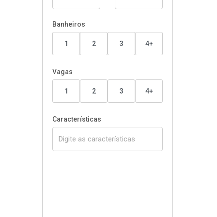
Banheiros
1
2
3
4+
Vagas
1
2
3
4+
Características