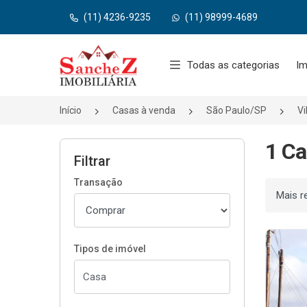
(11) 4236-9235
(11) 98999-4689
Página inicial
Todas as categorias
Im
Início
Casas à venda
São Paulo/SP
Vi
1 Ca
Filtrar
Transação
Ordenar
Tipos de imóvel