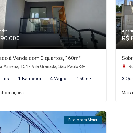
r de:
A parti
890.000
R$ 
ado à Venda com 3 quartos, 160m²
Sobr
 Alméria, 154 - Vila Granada, São Paulo-SP
Ru
rtos
1 Banheiro
4 Vagas
160 m²
3 Qu
informações
Mais 
Pronto para Morar