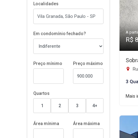
Localidades
A parti
Em condomínio fechado?
R$ 
Sobr
Preço mínimo
Preço máximo
Rua
3 Qua
Quartos
Mais 
1
2
3
4+
Área mínima
Área máxima