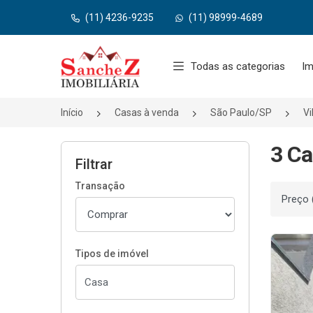
(11) 4236-9235
(11) 98999-4689
Página inicial
Todas as categorias
Im
Início
Casas à venda
São Paulo/SP
Vi
3 Ca
Filtrar
Transação
Ordenar
Tipos de imóvel