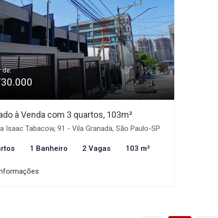
r de:
730.000
ado à Venda com 3 quartos, 103m²
 Isaac Tabacow, 91 - Vila Granada, São Paulo-SP
rtos
1 Banheiro
2 Vagas
103 m²
informações