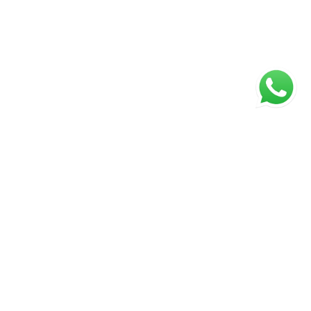
ágina inicial
RECI: 41154J