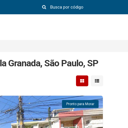
la Granada, São Paulo, SP
Mostrar resultados em 
Mostrar resultad
Pronto para Morar