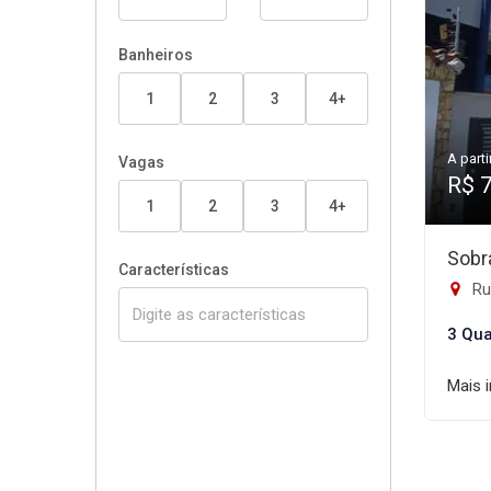
Banheiros
1
2
3
4+
A parti
Vagas
R$ 
1
2
3
4+
Sobr
Características
Rua
3 Qua
Mais 