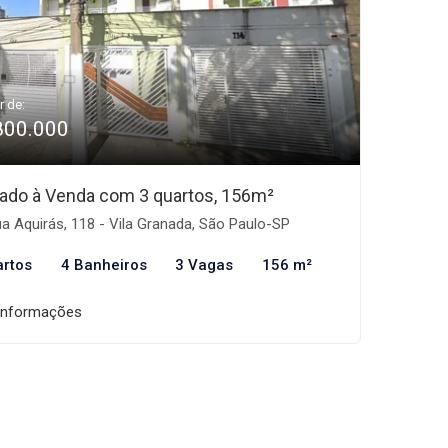
r de:
800.000
ado à Venda com 3 quartos, 156m²
a Aquirás, 118 - Vila Granada, São Paulo-SP
artos
4 Banheiros
3 Vagas
156 m²
informações