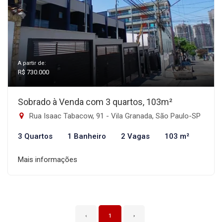
A partir de:
R$ 730.000
Sobrado à Venda com 3 quartos, 103m²
Rua Isaac Tabacow, 91 - Vila Granada, São Paulo-SP
3 Quartos
1 Banheiro
2 Vagas
103 m²
Mais informações
‹
1
›