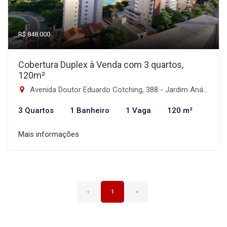
R$ 848.000
Cobertura Duplex à Venda com 3 quartos,
120m²
Avenida Doutor Eduardo Cotching, 388 - Jardim Anália Franco, São Paulo-SP
3 Quartos
1 Banheiro
1 Vaga
120 m²
Mais informações
‹
1
›