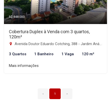
R$ 848.000
Cobertura Duplex à Venda com 3 quartos,
120m²
Avenida Doutor Eduardo Cotching, 388 - Jardim Anália Franco, São Paulo-SP
3 Quartos
1 Banheiro
1 Vaga
120 m²
Mais informações
‹
1
›