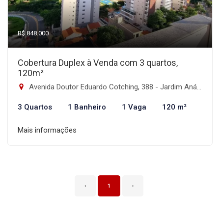
R$ 848.000
Cobertura Duplex à Venda com 3 quartos,
120m²
Avenida Doutor Eduardo Cotching, 388 - Jardim Anália Franco, São Paulo-SP
3 Quartos
1 Banheiro
1 Vaga
120 m²
Mais informações
‹
1
›