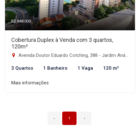
R$ 848.000
Cobertura Duplex à Venda com 3 quartos,
120m²
Avenida Doutor Eduardo Cotching, 388 - Jardim Anália Franco, São Paulo-SP
3 Quartos
1 Banheiro
1 Vaga
120 m²
Mais informações
‹
1
›