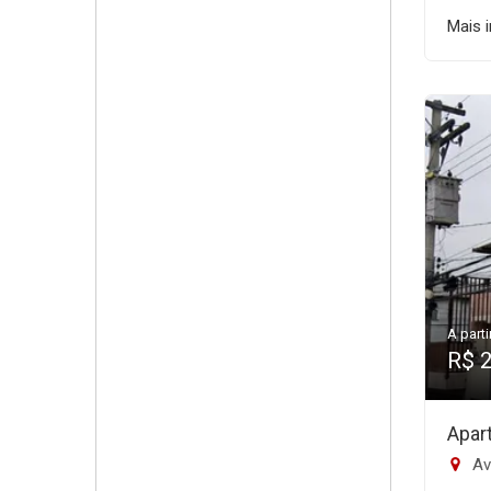
Mais 
A parti
R$ 
Apar
Aven