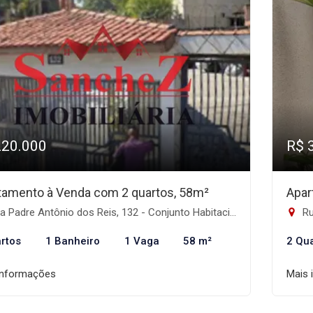
220.000
R$ 
tamento à Venda com 2 quartos, 58m²
Apar
adre Antônio dos Reis, 132 - Conjunto Habitacional Padre Manoel da Nóbrega, São Paulo-SP
Rua
rtos
1 Banheiro
1 Vaga
58 m²
2 Qu
informações
Mais 