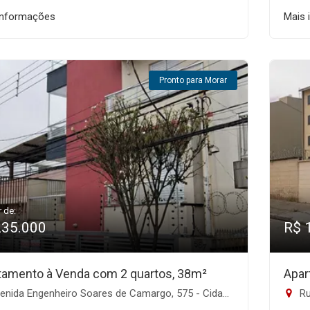
informações
Mais 
Pronto para Morar
r de:
235.000
R$ 
tamento à Venda com 2 quartos, 38m²
Apar
ida Engenheiro Soares de Camargo, 575 - Cidade Patriarca, São Paulo-SP
Rua 