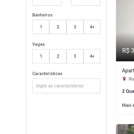
Banheiros
1
2
3
4+
Vagas
R$ 
1
2
3
4+
Apar
Características
Rua
2 Qua
Mais 