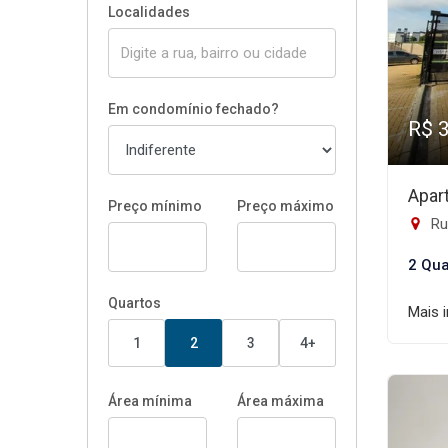
Localidades
Em condomínio fechado?
R$ 
Apar
Preço mínimo
Preço máximo
Rua 
2 Qua
Quartos
Mais 
1
2
3
4+
Área mínima
Área máxima