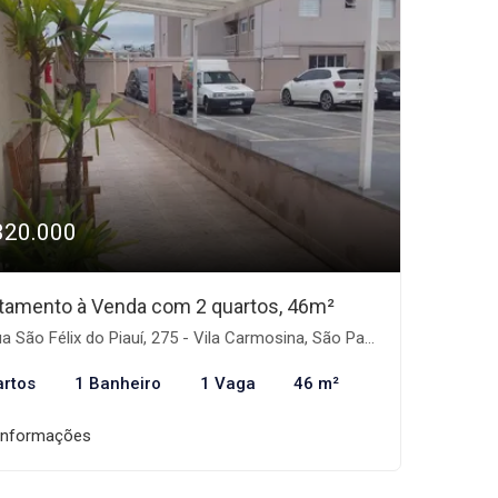
320.000
tamento à Venda com 2 quartos, 46m²
 São Félix do Piauí, 275 - Vila Carmosina, São Paulo-SP
artos
1 Banheiro
1 Vaga
46 m²
informações