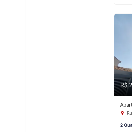
R$ 
Apar
Rua
2 Qua