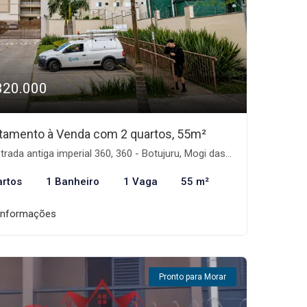
320.000
tamento à Venda com 2 quartos, 55m²
rada antiga imperial 360, 360 - Botujuru, Mogi das Cruzes-SP
artos
1 Banheiro
1 Vaga
55 m²
informações
Pronto para Morar