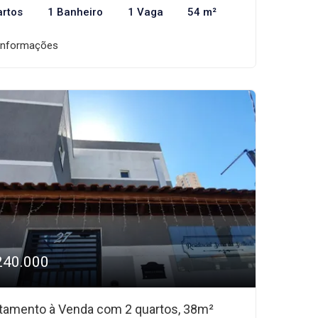
artos
1 Banheiro
1 Vaga
54 m²
informações
240.000
tamento à Venda com 2 quartos, 38m²