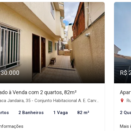
330.000
R$ 
ado à Venda com 2 quartos, 82m²
Apar
a Jandaira, 35 - Conjunto Habitacional A. E. Carvalho, São Paulo-SP
Ru
rtos
2 Banheiros
1 Vaga
82 m²
2 Qu
informações
Mais 