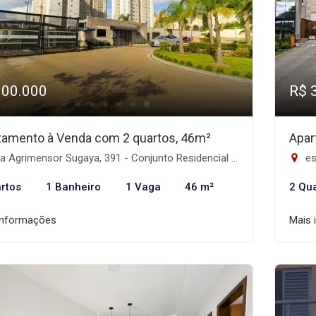
300.000
R$ 
tamento à Venda com 2 quartos, 46m²
Apar
Agrimensor Sugaya, 391 - Conjunto Residencial José Bonifácio, São Paulo-SP
est
rtos
1 Banheiro
1 Vaga
46 m²
2 Qu
informações
Mais 