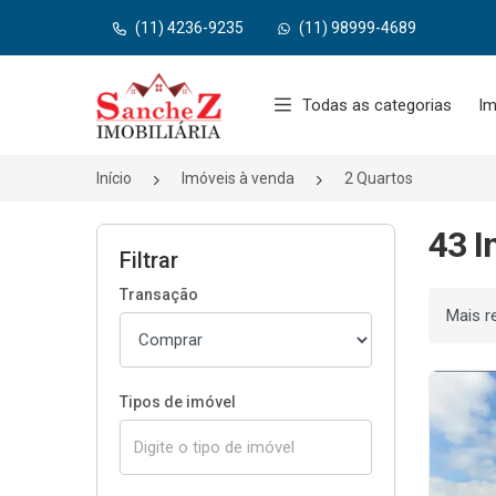
(11) 4236-9235
(11) 98999-4689
Página inicial
Todas as categorias
Im
Início
Imóveis à venda
2 Quartos
43 I
Filtrar
Transação
Ordenar
Tipos de imóvel