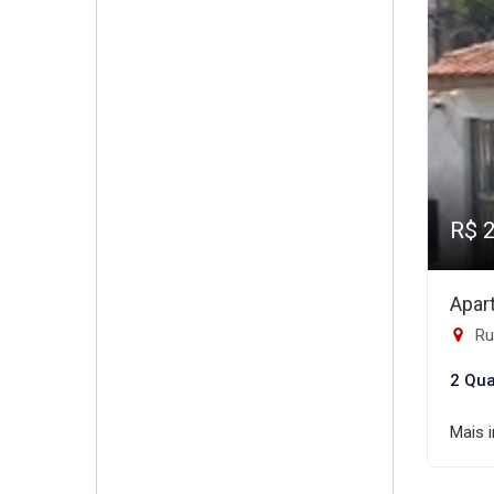
R$ 
Apar
Rua P
2 Qua
Mais 