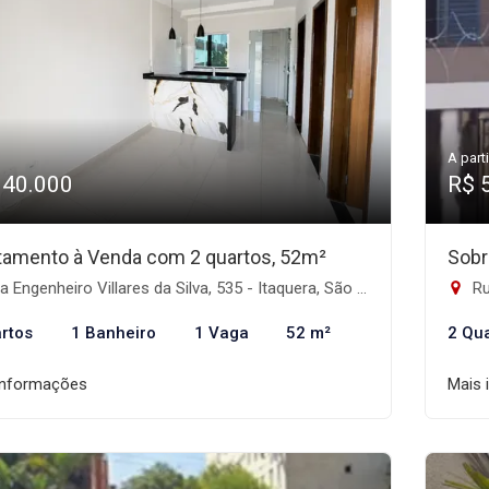
A parti
340.000
R$ 
tamento à Venda com 2 quartos, 52m²
Sobr
 Engenheiro Villares da Silva, 535 - Itaquera, São Paulo-SP
Ru
rtos
1 Banheiro
1 Vaga
52 m²
2 Qu
informações
Mais 