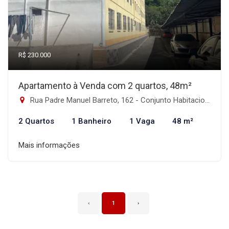
R$ 230.000
Apartamento à Venda com 2 quartos, 48m²
Rua Padre Manuel Barreto, 162 - Conjunto Habitacional Padre Manoel da Nóbrega, São Paulo-SP
2 Quartos
1 Banheiro
1 Vaga
48 m²
Mais informações
‹
1
›