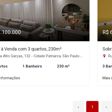
3.100.000
R$ 
 à Venda com 3 quartos, 230m²
Sobr
 Alto Garças, 132 - Cidade Patriarca, São Paulo-SP
Ru
rtos
1 Banheiro
230 m²
3 Ba
informações
Mais 
‹
1
›