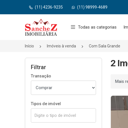
(11) 4236-9235
(11) 98999-4689
Página inicial
Todas as categorias
Im
Início
Imóveis à venda
Com Sala Grande
2 Im
Filtrar
Transação
Ordenar
Tipos de imóvel