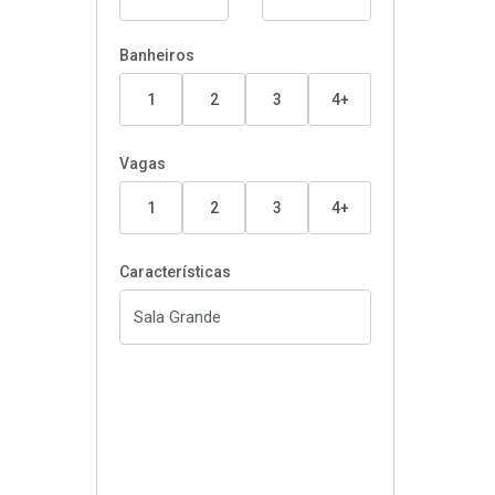
Banheiros
1
2
3
4+
Vagas
1
2
3
4+
Características