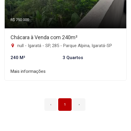
R$ 750.000
Chácara à Venda com 240m²
null - Igaratá - SP, 285 - Parque Alpina, Igaratá-SP
240 M²
3 Quartos
Mais informações
‹
1
›