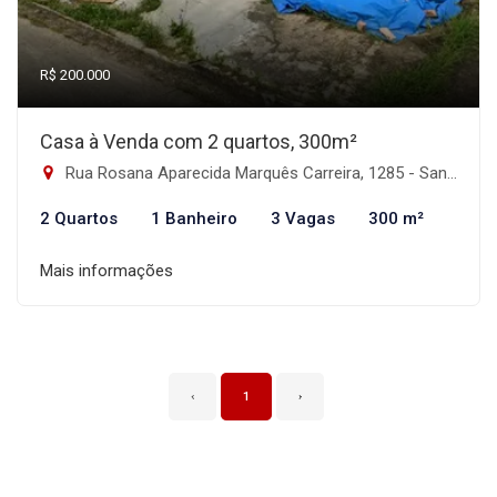
R$ 200.000
Casa à Venda com 2 quartos, 300m²
Rua Rosana Aparecida Marquês Carreira, 1285 - Santa Terezinha, Itanhaém-SP
2 Quartos
1 Banheiro
3 Vagas
300 m²
Mais informações
‹
1
›