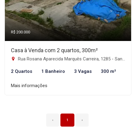
R$ 200.000
Casa à Venda com 2 quartos, 300m²
Rua Rosana Aparecida Marquês Carreira, 1285 - Santa Terezinha, Itanhaém-SP
2 Quartos
1 Banheiro
3 Vagas
300 m²
Mais informações
‹
1
›