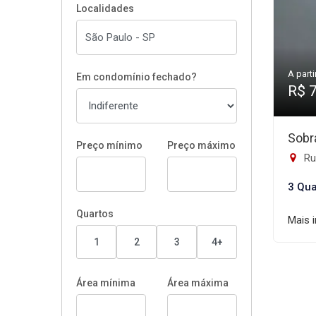
Localidades
A parti
Em condomínio fechado?
R$ 
Sobr
Preço mínimo
Preço máximo
Rua
3 Qua
Quartos
Mais 
1
2
3
4+
Área mínima
Área máxima