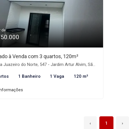
r de:
750.000
ado à Venda com 3 quartos, 120m²
 Juazeiro do Norte, 547 - Jardim Artur Alvim, São Paulo-SP
rtos
1 Banheiro
1 Vaga
120 m²
informações
‹
1
›