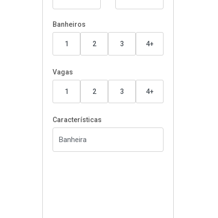
Banheiros
1
2
3
4+
Vagas
1
2
3
4+
Características