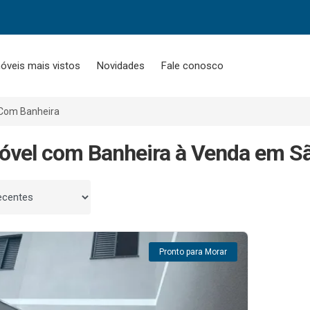
óveis mais vistos
Novidades
Fale conosco
Com Banheira
óvel com Banheira à Venda em Sã
 por
Pronto para Morar