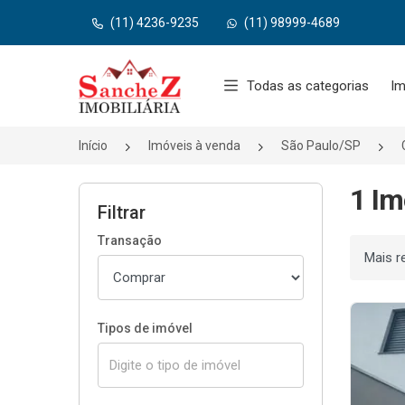
(11) 4236-9235
(11) 98999-4689
Página inicial
Todas as categorias
Im
Início
Imóveis à venda
São Paulo/SP
1 Im
Filtrar
Transação
Ordenar
Tipos de imóvel