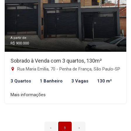
A partir de:
R$ 900.000
Sobrado à Venda com 3 quartos, 130m²
Rua Maria Emília, 70 - Penha de França, São Paulo-SP
3 Quartos
1 Banheiro
3 Vagas
130 m²
Mais informações
‹
1
›