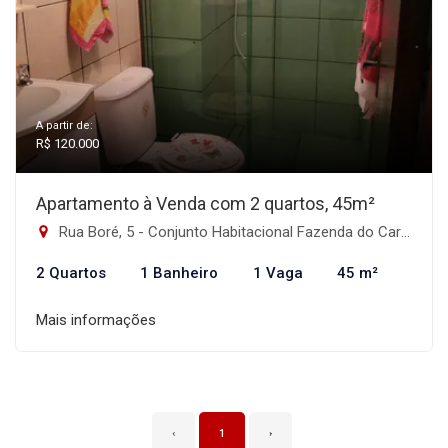
A partir de:
R$ 120.000
Apartamento à Venda com 2 quartos, 45m²
Rua Boré, 5 - Conjunto Habitacional Fazenda do Carmo, São Paulo-SP
2 Quartos
1 Banheiro
1 Vaga
45 m²
Mais informações
‹
1
›