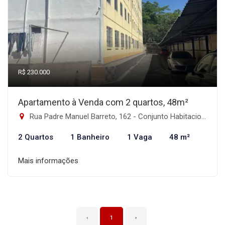
R$ 230.000
Apartamento à Venda com 2 quartos, 48m²
Rua Padre Manuel Barreto, 162 - Conjunto Habitacional Padre Manoel da Nóbrega, São Paulo-SP
2 Quartos
1 Banheiro
1 Vaga
48 m²
Mais informações
‹
1
›