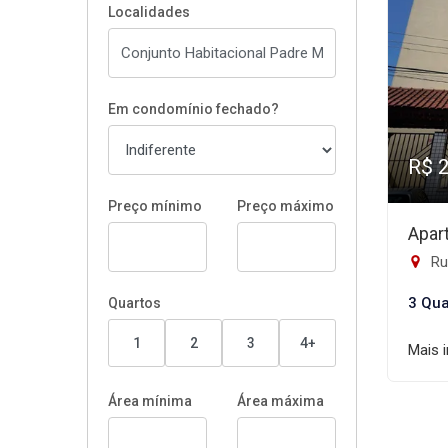
Localidades
Em condomínio fechado?
R$ 
Preço mínimo
Preço máximo
Apar
Rua A
3 Qua
Quartos
1
2
3
4+
Mais 
Área mínima
Área máxima