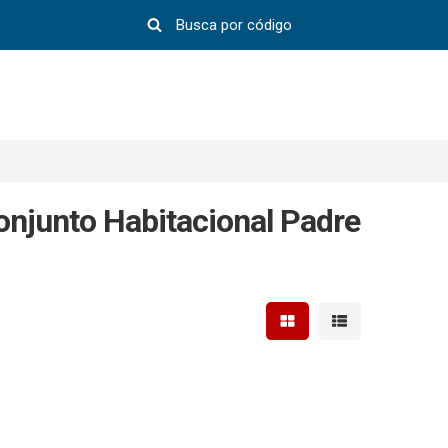
njunto Habitacional Padre
Mostrar resultados em 
Mostrar resultad