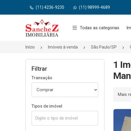
(11) 4236-9235
(11) 98999-4689
Página inicial
Todas as categorias
Im
Início
Imóveis à venda
São Paulo/SP
1 Im
Filtrar
Mano
Transação
Ordenar
Tipos de imóvel