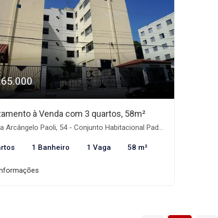
265.000
tamento à Venda com 3 quartos, 58m²
rcângelo Paoli, 54 - Conjunto Habitacional Padre Manoel de Paiva, São Paulo-SP
rtos
1 Banheiro
1 Vaga
58 m²
informações