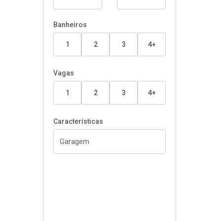
Banheiros
1
2
3
4+
Vagas
1
2
3
4+
Características