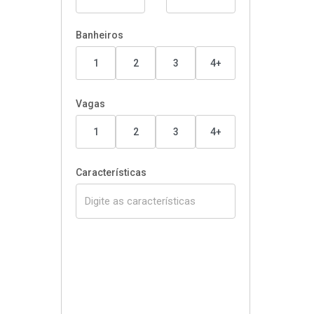
Banheiros
1
2
3
4+
Vagas
1
2
3
4+
Características