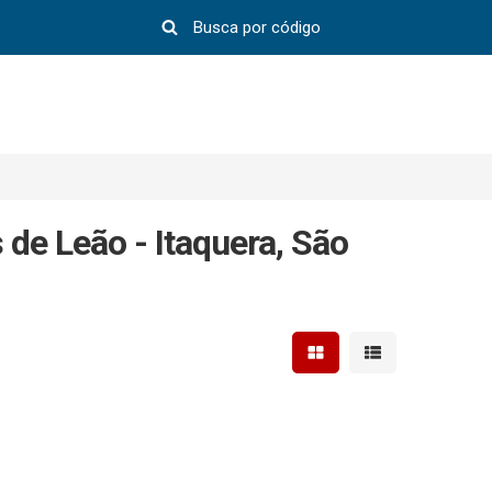
de Leão - Itaquera, São
Mostrar resultados em 
Mostrar resultad