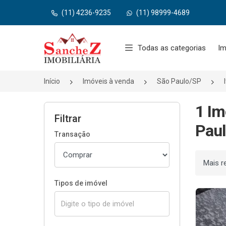
(11) 4236-9235
(11) 98999-4689
Página inicial
Todas as categorias
Im
Início
Imóveis à venda
São Paulo/SP
1 Im
Filtrar
Paul
Transação
Ordenar
Tipos de imóvel