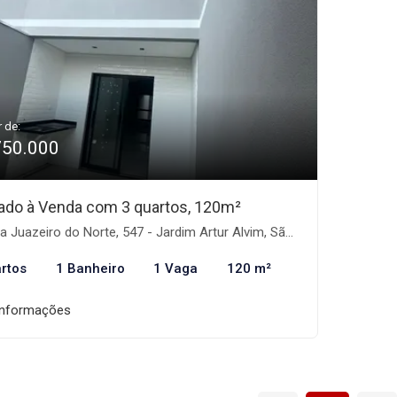
r de:
750.000
ado à Venda com 3 quartos, 120m²
 Juazeiro do Norte, 547 - Jardim Artur Alvim, São Paulo-SP
rtos
1 Banheiro
1 Vaga
120 m²
informações