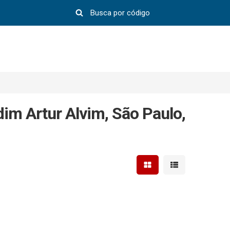
im Artur Alvim, São Paulo,
Mostrar resultados em 
Mostrar resultad