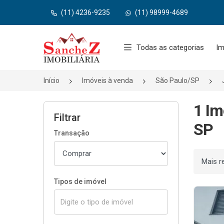
(11) 4236-9235
(11) 98999-4689
Página inicial
Todas as categorias
Im
Início
Imóveis à venda
São Paulo/SP
1 Im
Filtrar
SP
Transação
Ordenar
Tipos de imóvel