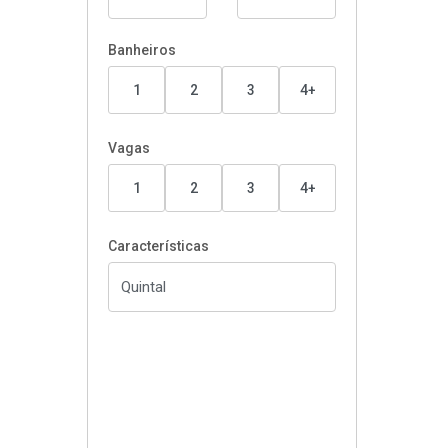
Banheiros
1
2
3
4+
Vagas
1
2
3
4+
Características