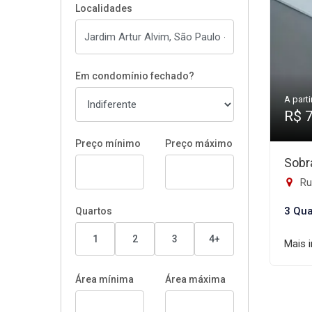
Localidades
Em condomínio fechado?
A parti
R$ 
Preço mínimo
Preço máximo
Sobr
Rua
3 Qua
Quartos
1
2
3
4+
Mais 
Área mínima
Área máxima