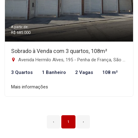
A partir de:
R$ 685.000
Sobrado à Venda com 3 quartos, 108m²
Avenida Hermilo Alves, 195 - Penha de França, São Paulo-SP
3 Quartos
1 Banheiro
2 Vagas
108 m²
Mais informações
‹
1
›