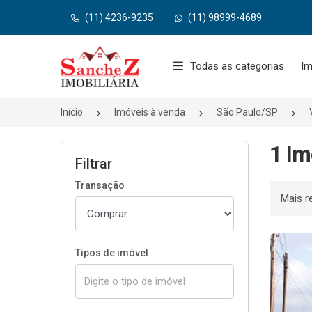
(11) 4236-9235
(11) 98999-4689
Página inicial
Todas as categorias
Im
Início
Imóveis à venda
São Paulo/SP
1 Im
Filtrar
Transação
Ordenar
Tipos de imóvel