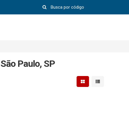
 São Paulo, SP
Mostrar resultados em 
Mostrar resultad