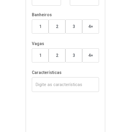
Banheiros
1
2
3
4+
Vagas
1
2
3
4+
Características