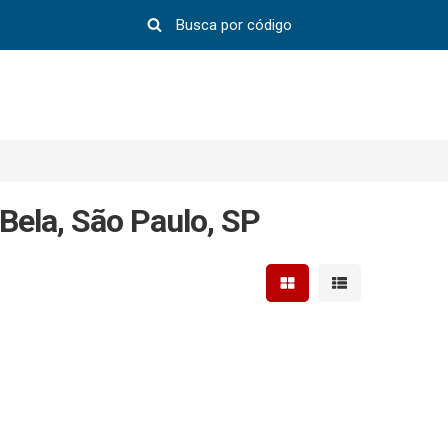
 Bela, São Paulo, SP
Mostrar resultados em 
Mostrar resultad