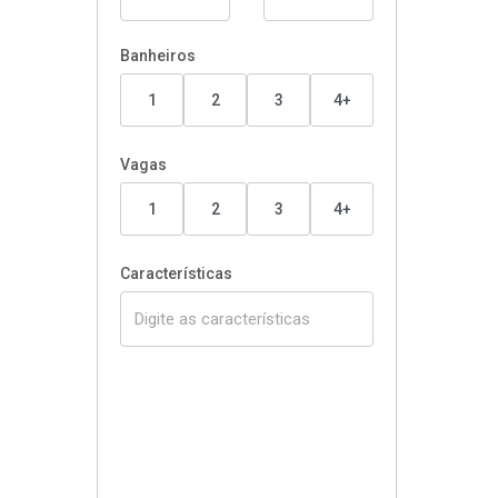
Banheiros
1
2
3
4+
Vagas
1
2
3
4+
Características