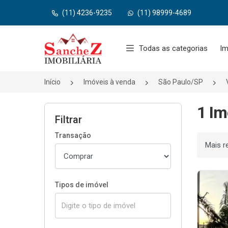
(11) 4236-9235
(11) 98999-4689
Página inicial
Todas as categorias
Im
Início
Imóveis à venda
São Paulo/SP
1 Im
Filtrar
Transação
Ordenar
Tipos de imóvel