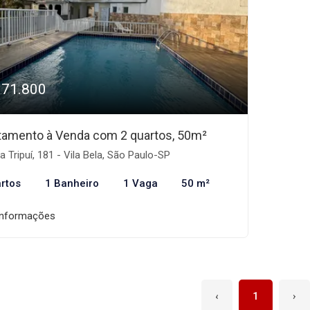
371.800
tamento à Venda com 2 quartos, 50m²
 Tripuí, 181 - Vila Bela, São Paulo-SP
rtos
1 Banheiro
1 Vaga
50 m²
informações
‹
1
›