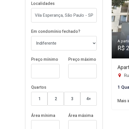
Localidades
Em condomínio fechado?
A parti
R$ 
Preço mínimo
Preço máximo
Apar
Rua
1 Qua
Quartos
1
2
3
4+
Mais 
Área mínima
Área máxima