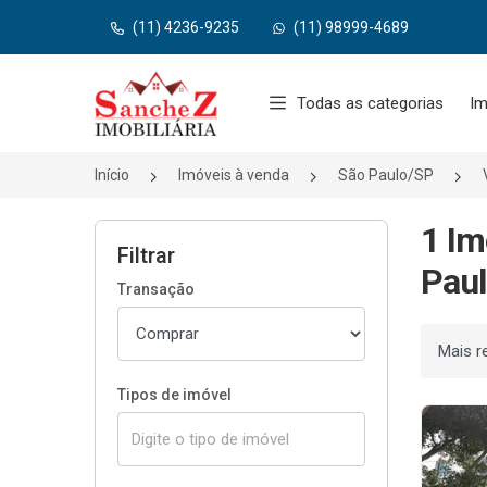
(11) 4236-9235
(11) 98999-4689
Página inicial
Todas as categorias
Im
Início
Imóveis à venda
São Paulo/SP
1 Im
Filtrar
Paul
Transação
Ordenar
Tipos de imóvel