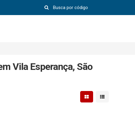
em Vila Esperança, São
Mostrar resultados em 
Mostrar resultad