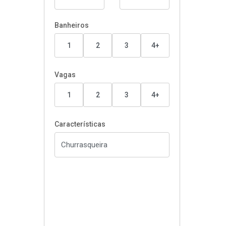
Banheiros
1
2
3
4+
Vagas
1
2
3
4+
Características