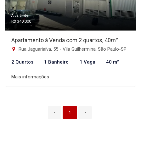
A partir de:
R$ 340.000
Apartamento à Venda com 2 quartos, 40m²
Rua Jaguariaíva, 55 - Vila Guilhermina, São Paulo-SP
2 Quartos
1 Banheiro
1 Vaga
40 m²
Mais informações
‹
1
›