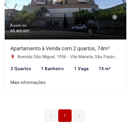
A partir de:
R$ 465.000
Apartamento à Venda com 2 quartos, 74m²
Avenida São Miguel, 1956 - Vila Marieta, São Paulo-SP
2 Quartos
1 Banheiro
1 Vaga
74 m²
Mais informações
‹
1
›