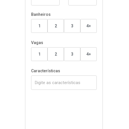
Banheiros
1
2
3
4+
Vagas
1
2
3
4+
Características