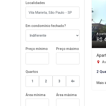
Localidades
Em condomínio fechado?
A parti
R$ 
Preço mínimo
Preço máximo
Apar
Ave
2 Qua
Quartos
1
2
3
4+
Mais 
Área mínima
Área máxima