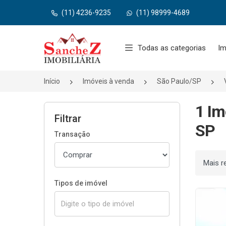
(11) 4236-9235
(11) 98999-4689
Página inicial
Todas as categorias
Im
Início
Imóveis à venda
São Paulo/SP
1 Im
Filtrar
SP
Transação
Ordenar
Tipos de imóvel