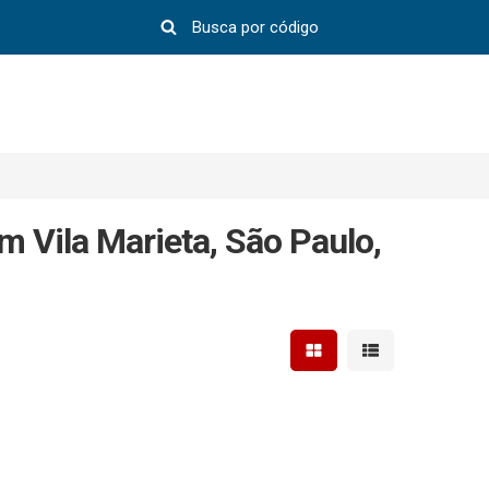
m Vila Marieta, São Paulo,
Mostrar resultados em 
Mostrar resultad