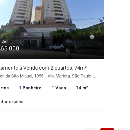
r de:
465.000
tamento à Venda com 2 quartos, 74m²
nida São Miguel, 1956 - Vila Marieta, São Paulo-SP
rtos
1 Banheiro
1 Vaga
74 m²
informações