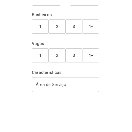
Banheiros
1
2
3
4+
Vagas
1
2
3
4+
Características