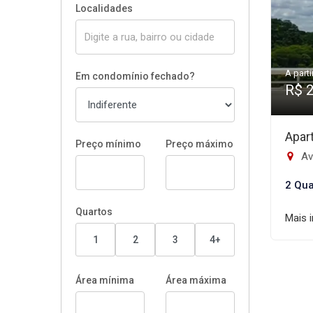
Localidades
A parti
Em condomínio fechado?
R$ 
Apar
Preço mínimo
Preço máximo
Ave
2 Qua
Quartos
Mais 
1
2
3
4+
Área mínima
Área máxima