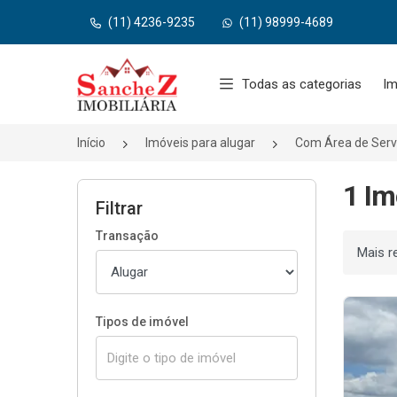
(11) 4236-9235
(11) 98999-4689
Página inicial
Todas as categorias
Im
Início
Imóveis para alugar
Com Área de Serv
1 Im
Filtrar
Transação
Ordenar
Tipos de imóvel