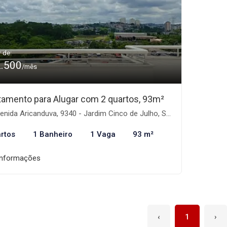
r de:
2.500
/mês
tamento para Alugar com 2 quartos, 93m²
nida Aricanduva, 9340 - Jardim Cinco de Julho, São Paulo-SP
rtos
1 Banheiro
1 Vaga
93 m²
informações
‹
1
›