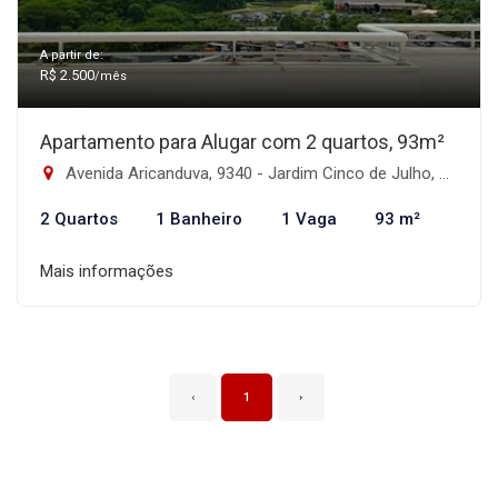
A partir de:
R$ 2.500
/mês
Apartamento para Alugar com 2 quartos, 93m²
Avenida Aricanduva, 9340 - Jardim Cinco de Julho, São Paulo-SP
2 Quartos
1 Banheiro
1 Vaga
93 m²
Mais informações
‹
1
›